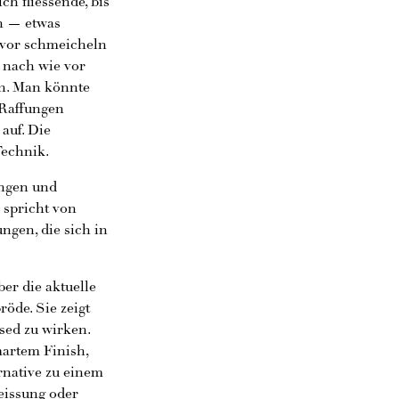
h fliessende, bis
en — etwas
 vor schmeicheln
 nach wie vor
en. Man könnte
e Raffungen
auf. Die
Technik.
ängen und
 spricht von
ngen, die sich in
er die aktuelle
öde. Sie zeigt
sed zu wirken.
martem Finish,
ernative zu einem
eissung oder