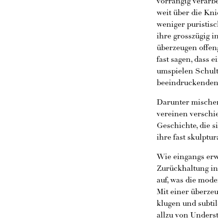
vorrangig verarb
weit über die Kni
weniger puristis
ihre grosszügig 
überzeugen offen
fast sagen, dass 
umspielen Schulte
beeindruckenden 
Darunter mischen
vereinen verschie
Geschichte, die s
ihre fast skulptu
Wie eingangs erwä
Zurückhaltung in
auf, was die mod
Mit einer überze
klugen und subtil
allzu von Unders