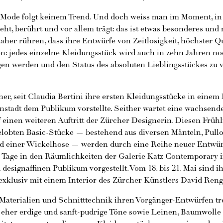
s Mode folgt keinem Trend. Und doch weiss man im Moment, i
eht, berührt und vor allem trägt: das ist etwas besonderes un
her rühren, dass ihre Entwürfe von Zeitlosigkeit, höchster Qu
en: jedes einzelne Kleidungsstück wird auch in zehn Jahren n
gen werden und den Status des absoluten Lieblingsstückes zu 
 her, seit Claudia Bertini ihre ersten Kleidungsstücke in einem
nstadt dem Publikum vorstellte. Seither wartet eine wachsend
einen weiteren Auftritt der Zürcher Designerin. Diesen Frühli
gelobten Basic-Stücke — bestehend aus diversen Mänteln, Pullo
d einer Wickelhose — werden durch eine Reihe neuer Entwürf
Tage in den Räumlichkeiten der Galerie Katz Contemporary i
designaffinen Publikum vorgestellt. Vom 18. bis 21. Mai sind i
exklusiv mit einem Interior des Zürcher Künstlers David Rengg
Materialien und Schnitttechnik ihren Vorgänger-Entwürfen t
eher erdige und sanft-pudrige Töne sowie Leinen, Baumwolle