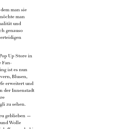
n dem man sie
d möchte man
alität und
och genauso
verteidigen
 Pop Up Store in
e Fan-
ng ist es nun
vern, Blusen,
e erweitert und
n der Innenstadt
hre
li zu sehen.
reu geblieben —
 und Wolle