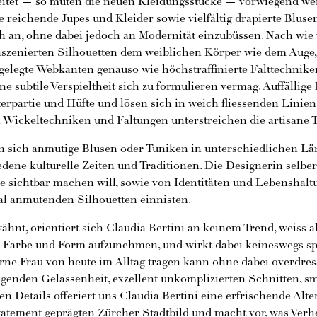
eitet — so muten die neuen Kleidungsstücke — vorwiegend weic
e reichende Jupes und Kleider sowie vielfältig drapierte Blus
ch an, ohne dabei jedoch an Modernität einzubüssen. Nach wie
inszenierten Silhouetten dem weiblichen Körper wie dem Auge,
gelegte Webkanten genauso wie höchstraffinierte Falttechnik
eine subtile Verspieltheit sich zu formulieren vermag. Auffällig
rpartie und Hüfte und lösen sich in weich fliessenden Linien 
Wickeltechniken und Faltungen unterstreichen die artisane 
 sich anmutige Blusen oder Tuniken in unterschiedlichen L
dene kulturelle Zeiten und Traditionen. Die Designerin selber
ie sichtbar machen will, sowie von Identitäten und Lebenshaltu
ral anmutenden Silhouetten einnisten.
hnt, orientiert sich Claudia Bertini an keinem Trend, weiss ab
 Farbe und Form aufzunehmen, und wirkt dabei keineswegs spr
erne Frau von heute im Alltag tragen kann ohne dabei overdres
ugenden Gelassenheit, exzellent unkomplizierten Schnitten, s
en Details offeriert uns Claudia Bertini eine erfrischende Alt
tatement geprägten Zürcher Stadtbild und macht vor, was Verh